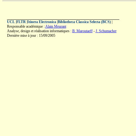
UCL
|
FLTR
|
Itinera Electronica
|
Bibliotheca Classica Selecta (BCS)
|
Responsable académique :
Alain Meurant
Analyse, design et réalisation informatiques :
B. Maroutaeff
-
J. Schumacher
Dernière mise à jour : 15/09/2005