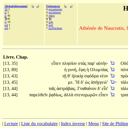
Alphabétiquement
[
«
»
]
Fréquences
[
«
»
]
H
Ὢ
2
6
φιλοσοφίαν
ᾦ
2
6
φιλόσοφοι
ὦ
45
6
χάριν
Ὦ 6
6 Ὦ
ᾧ
10
6
ὧδε
ᾠὰ
1
6
ὥστ
Athénée de Naucratis, l
ὧδ
1
7
Αλέξανδρος
Livre, Chap.
[13, 35]
εἶπεν
πλησίον
στὰς
παρ'
αὐτὴν·
Ὦ
Οδά
[13, 89]
ἡ
γυνή,
ἔφη
ἡ
Ολυμπίας
Ὦ
πόν
[13, 43]
τῇ
θ'
ἡλικίᾳ
σφόδρα
νέον
Ὦ
πρὸ
[13, 45]
με.
Ἣ
δ'
ὡς
ἀπήγγειλ'
Ὦ>
τάλα
[13, 44]
ταῖς
ἀστράβαις.
Γναθαίνον
δ'
εἶπ'
Ὦ
τάλ
[13, 44]
παρελθεῖν
ῥᾳδίως,
ἀλλὰ
στενοχωρῶν
εἶπεν
Ὦ
τρι
|
Lecture
|
Liste du vocabulaire
|
Index inverse
|
Menu
|
Site de Phili