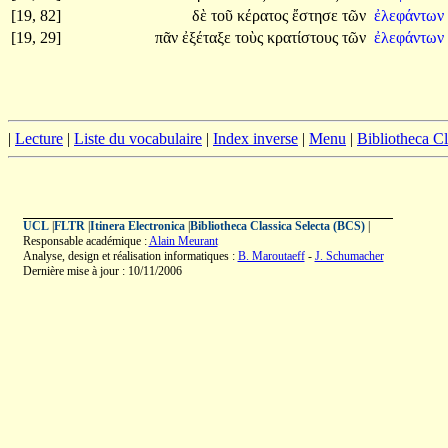
[19, 82]
δὲ
τοῦ
κέρατος
ἔστησε
τῶν
ἐλεφάντων
[19, 29]
πᾶν
ἐξέταξε
τοὺς
κρατίστους
τῶν
ἐλεφάντων
|
Lecture
|
Liste du vocabulaire
|
Index inverse
|
Menu
|
Bibliotheca C
UCL
|
FLTR
|
Itinera Electronica
|
Bibliotheca Classica Selecta (BCS)
|
Responsable académique :
Alain Meurant
Analyse, design et réalisation informatiques :
B. Maroutaeff
-
J. Schumacher
Dernière mise à jour : 10/11/2006