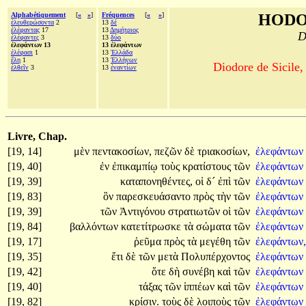
Alphabétiquement
[
«
»
]
Fréquences
[
«
»
]
HODO
ἐλευθερώσοντα
2
13
δέ
ἐλέφαντας
17
13
Δημήτριος
D
ἐλέφαντες
3
13
δύο
ἐλεφάντων 13
13 ἐλεφάντων
ἐλέφασι
1
13
Ἑλλάδα
ἕλη
1
13
Ἑλλήνων
Diodore de Sicile,
ἐλθεῖν
3
13
ἐναντίων
Livre, Chap.
[19, 14]
μὲν
πεντακοσίων,
πεζῶν
δὲ
τριακοσίων,
ἐλεφάντων
[19, 40]
ἐν
ἐπικαμπίῳ
τοὺς
κρατίστους
τῶν
ἐλεφάντων
[19, 39]
καταπονηθέντες,
οἱ
δ´
ἐπὶ
τῶν
ἐλεφάντων
[19, 83]
ὃν
παρεσκευάσαντο
πρὸς
τὴν
τῶν
ἐλεφάντων
[19, 39]
τῶν
Ἀντιγόνου
στρατιωτῶν
οἱ
τῶν
ἐλεφάντων
[19, 84]
βαλλόντων
κατετίτρωσκε
τὰ
σώματα
τῶν
ἐλεφάντων
[19, 17]
ῥεῦμα
πρὸς
τὰ
μεγέθη
τῶν
ἐλεφάντων,
[19, 35]
ἔτι
δὲ
τῶν
μετὰ
Πολυπέρχοντος
ἐλεφάντων
[19, 42]
ὅτε
δὴ
συνέβη
καὶ
τῶν
ἐλεφάντων
[19, 40]
τάξας
τῶν
ἱππέων
καὶ
τῶν
ἐλεφάντων
[19, 82]
κρίσιν.
τοὺς
δὲ
λοιποὺς
τῶν
ἐλεφάντων