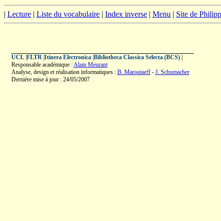
|
Lecture
|
Liste du vocabulaire
|
Index inverse
|
Menu
|
Site de Phili
UCL
|
FLTR
|
Itinera Electronica
|
Bibliotheca Classica Selecta (BCS)
|
Responsable académique :
Alain Meurant
Analyse, design et réalisation informatiques :
B. Maroutaeff
-
J. Schumacher
Dernière mise à jour : 24/05/2007