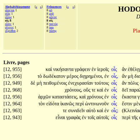
Alphabétiquement
[
«
»
]
Fréquences
[
«
»
]
HODO
οἴονται
1
8
μή
οἷός
1
8
μηδ
D
οἵους
1
8
μόνον
οἷς 8
8 οἷς
οἷσιν
1
8
παντὸς
οἵτινες
1
8
παρ
Pla
οἴχεσθαι
2
8
πάσης
Livre, pages
[12, 955]
καὶ
νικήσαντα
γράφειν
ἐν
ἱεροῖς
οἷς
ἂν
ἐθέλῃ
[12, 956]
τὸ
δωδέκατον
μέρος
διῃρημένοι,
ἐν
οἷς,
ἂν
μὴ
δι
[12, 949]
δὲ
μὴ
πειθομένοις
ἐνεχυρασίαν
τούτοις
οἷς
ἂν
πόλις
[12, 968]
χρόνους,
οὕς
τε
καὶ
ἐν
οἷς
δεῖ
παρα
[12, 956]
ἀρχῶν
καταστάσεις,
καὶ
χρόνους
ἐν
οἷς
ἕκαστα
γ
[12, 964]
τὸν
εἰδότα
ἱκανῶς
περὶ
ὡντινωνοῦν
οἷς
ἔστιν
μὲ
[12, 963]
τε
συνιδεῖν
αὐτὸ
καὶ
ἐν
οἷς;
(Κλεινία
[12, 943]
εἶναι
γραφὰς
ἐν
τοῖς
αὐτοῖς
οἷς
περὶ
τῆς