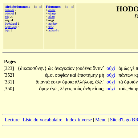
Alphabétiquement
[
«
»
]
Fréquences
[
«
»
]
HODO
οὑτωσί
2
4
ὁπότε
οὑτωσὶ
1
4
οὗπερ
D
οὐχ
20
4
οὖσα
οὐχὶ 4
4 οὐχὶ
ὀφθαλμοὶ
1
4
παίδων
ὀφθαλμὸς
1
4
παῖς
ὀψὲ
1
4
παλαιῶν
Pages
[323]
{δικαιοσύνην}
ὡς
ἀναγκαῖον
(οὐδένα
ὅντιν´
οὐχὶ
ἁμῶς
γέ
[352]
ἐμοὶ
σοφίαν
καὶ
ἐπιστήμην
μὴ
οὐχὶ
πάντων
κ
[331]
ἅπαντά
ἐστιν
ὅμοια
ἀλλήλοις.
ἀλλ´
οὐχὶ
τὰ
ὅμοιό
[350]
ἔφην
ἐγώ,
λέγεις
τοὺς
ἀνδρείους;
οὐχὶ
τοὺς
θαρ
|
Lecture
|
Liste du vocabulaire
|
Index inverse
|
Menu
|
Site d'Ugo 