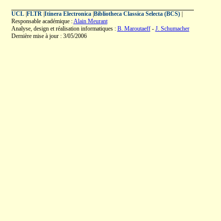
UCL
|
FLTR
|
Itinera Electronica
|
Bibliotheca Classica Selecta (BCS)
|
Responsable académique :
Alain Meurant
Analyse, design et réalisation informatiques :
B. Maroutaeff
-
J. Schumacher
Dernière mise à jour : 3/05/2006