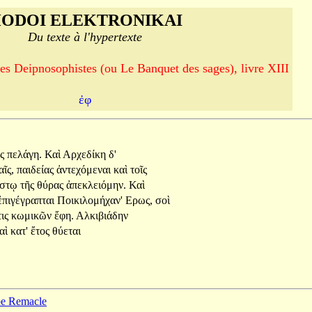
ODOI ELEKTRONIKAI
Du texte à l'hypertexte
es Deipnosophistes (ou Le Banquet des sages), livre XIII
ἐφ
ὸς
πελάγη.
Καὶ
Αρχεδίκη
δ'
αῖς,
παιδείας
ἀντεχόμεναι
καὶ
τοῖς
άστῳ
τῆς
θύρας
ἀπεκλειόμην.
Καὶ
ἐπιγέγραπται
Ποικιλομήχαν'
Ερως,
σοὶ
τις
κωμικῶν
ἔφη.
Αλκιβιάδην
αὶ
κατ'
ἔτος
θύεται
ppe Remacle