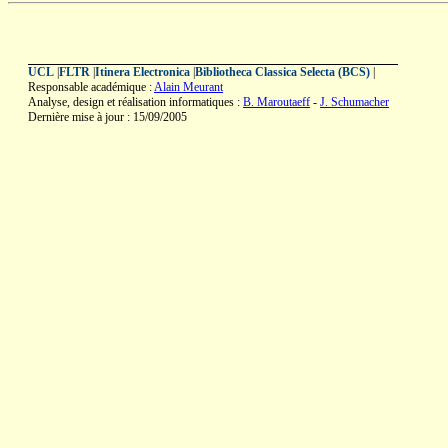
UCL
|
FLTR
|
Itinera Electronica
|
Bibliotheca Classica Selecta (BCS)
|
Responsable académique :
Alain Meurant
Analyse, design et réalisation informatiques :
B. Maroutaeff
-
J. Schumacher
Dernière mise à jour : 15/09/2005