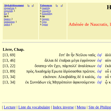
Alphabétiquement
[
«
»
]
Fréquences
[
«
»
]
H
εὐχομένου
1
6
ἐραστὴς
εὐχωλαῖς
1
6
ἐρωμένη
Εφ
1
6
Εὐριπίδης
ἐφ 6
6 ἐφ
ἔφαινε
2
6
ἔφησεν
ἐφαμερίοις
1
6
ἔχεις
Athénée de Naucratis, l
ἐφάνη
1
6
ἔχουσ
Livre, Chap.
[13, 69]
ἔστ'
ἂν
ἦν
Νείλου
ναῦς
ἐφ'
ἁλ
[13, 46]
ἄλλαι
δὲ
ἑταῖραι
μέγα
ἐφρόνουν
ἐφ'
αὑτ
[13, 22]
ὅσαπερ
νῦν
ἔχει,
πάμπολλ'
ἀναλίσκων
ἐφ'
ἑκ
[13, 89]
πρὸς
Ακαδημίᾳ
Ερωτα
ἱδρύσασθαι
πρῶτον,
ἐφ'
οὗ
[13, 34]
εἰκόνιον.
Αλκιβιάδης
δὲ
ὁ
καλός,
ἐφ
οὗ
[13, 34]
ἐκ
Συννάδων
εἰς
Μητρόπολιν
ἀφικνούμενοι·
ἐφ'
ᾧ
κ
|
Lecture
|
Liste du vocabulaire
|
Index inverse
|
Menu
|
Site de Phili