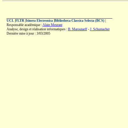
UCL
|
FLTR
|
Itinera Electronica
|
Bibliotheca Classica Selecta (BCS)
|
Responsable académique :
Alain Meurant
Analyse, design et réalisation informatiques :
B. Maroutaeff
-
J. Schumacher
Dernière mise à jour : 3/03/2005