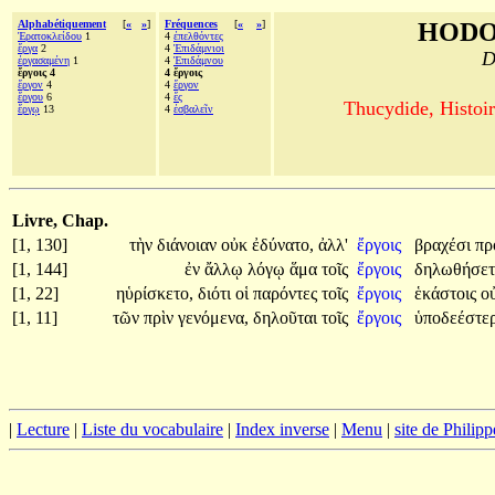
Alphabétiquement
[
«
»
]
Fréquences
[
«
»
]
HODO
Ἐρατοκλείδου
1
4
ἐπελθόντες
ἔργα
2
4
Ἐπιδάμνιοι
D
ἐργασαμένη
1
4
Ἐπιδάμνου
ἔργοις 4
4 ἔργοις
ἔργον
4
4
ἔργον
ἔργου
6
4
ἔς
Thucydide, Histoir
ἔργῳ
13
4
ἐσβαλεῖν
Livre, Chap.
[1, 130]
τὴν
διάνοιαν
οὐκ
ἐδύνατο,
ἀλλ'
ἔργοις
βραχέσι
πρ
[1, 144]
ἐν
ἄλλῳ
λόγῳ
ἅμα
τοῖς
ἔργοις
δηλωθήσετ
[1, 22]
ηὑρίσκετο,
διότι
οἱ
παρόντες
τοῖς
ἔργοις
ἑκάστοις
ο
[1, 11]
τῶν
πρὶν
γενόμενα,
δηλοῦται
τοῖς
ἔργοις
ὑποδεέστε
|
Lecture
|
Liste du vocabulaire
|
Index inverse
|
Menu
|
site de Philip