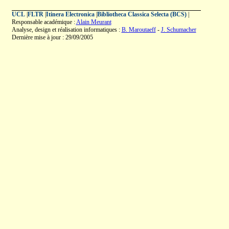
UCL
|
FLTR
|
Itinera Electronica
|
Bibliotheca Classica Selecta (BCS)
|
Responsable académique :
Alain Meurant
Analyse, design et réalisation informatiques :
B. Maroutaeff
-
J. Schumacher
Dernière mise à jour : 29/09/2005