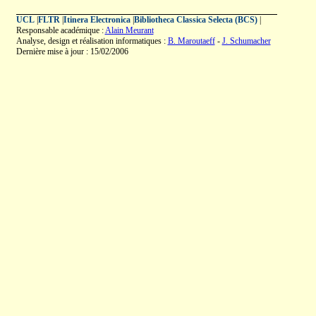
UCL
|
FLTR
|
Itinera Electronica
|
Bibliotheca Classica Selecta (BCS)
|
Responsable académique :
Alain Meurant
Analyse, design et réalisation informatiques :
B. Maroutaeff
-
J. Schumacher
Dernière mise à jour : 15/02/2006