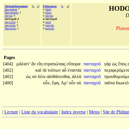
Alphabétiquement
[
«
»
]
Fréquences
[
«
»
]
HODO
Παντάπασι
7
4
Οὐδὲ
Παντάπασιν
1
4
οὗτοι
D
πάντας
4
4
πάντας
πανταχοῦ 4
4 πανταχοῦ
παντελεῖς
1
4
ποιεῖ
παντελῶς
3
4
ποιηταὶ
Platon
Παντελῶς
1
4
πολλῶν
Pages
[404]
μάλιστ’
ἂν
εἴη
στρατιώταις
εὔπορα·
πανταχοῦ
γὰρ
ὡς
ἔπος
[402]
καὶ
τὰ
τούτων
αὖ
ἐναντία
πανταχοῦ
περιφερόμε
[402]
ὡς
οὐ
δέοι
αἰσθάνεσθαι,
ἀλλὰ
πανταχοῦ
προυθυμούμ
[400]
οὖν,
ἔφη.
Αρ’
οὖν
οὐ
πανταχοῦ
ταῦτα
διωκτ
|
Lecture
|
Liste du vocabulaire
|
Index inverse
|
Menu
|
Site de Phili