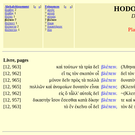
Alphabétiquement
[
«
»
]
Fréquences
[
«
»
]
HODO
βλάβην
2
7
αὐτὴν
βλάβης
1
7
αὑτοῦ
D
βλέπει
1
7
αὐτοὺς
βλέπειν 7
7 βλέπειν
βλέποντ
1
7
δίκας
βλέποντα
2
7
δικαστήριον
Pla
βλέποντες
1
7
δύο
Livre, pages
[12, 963]
καὶ
τούτων
τὰ
τρία
δεῖ
βλέπειν.
(Ἀθηνα
[12, 962]
εἴ
τις
τὸν
σκοπὸν
οἷ
βλέπειν
δεῖ
τὸ
[12, 965]
μόνον
δεῖν
πρὸς
τὰ
πολλὰ
βλέπειν
δυνατ
[12, 965]
πολλῶν
καὶ
ἀνομοίων
δυνατὸν
εἶναι
βλέπειν;
(Κλεινί
[12, 962]
εἰς
ὃ
τἆλλ'
αὐτοῖς
δεῖ
βλέπειν.
~(Κλει
[12, 957]
δικαστὴν
ἴσον
ἔσεσθαι
κατὰ
δίκην
βλέπειν
τε
καὶ
[12, 963]
τὸ
ἓν
ἐκεῖνο
οἷ
δεῖ
βλέπειν,
τὸν
δὲ