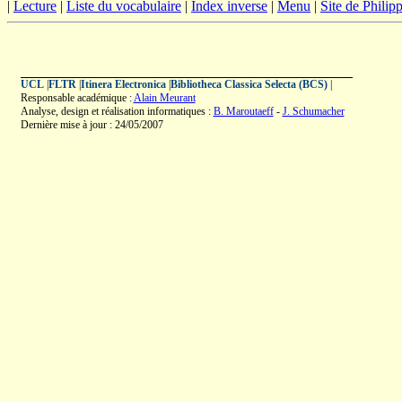
|
Lecture
|
Liste du vocabulaire
|
Index inverse
|
Menu
|
Site de Phili
UCL
|
FLTR
|
Itinera Electronica
|
Bibliotheca Classica Selecta (BCS)
|
Responsable académique :
Alain Meurant
Analyse, design et réalisation informatiques :
B. Maroutaeff
-
J. Schumacher
Dernière mise à jour : 24/05/2007