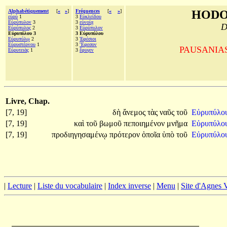
Alphabétiquement
[
«
»
]
Fréquences
[
«
»
]
HODO
εὐρύ
1
3
Εὐκλείδου
Εὐρύπυλον
3
3
εὐνοίᾳ
D
Εὐρύπυλος
2
3
Εὐρύπυλον
Εὐρυπύλου 3
3 Εὐρυπύλου
Εὐρυπύλῳ
2
3
Ἐφέσιοι
Εὐρυστέρνου
1
3
Ἔφεσον
PAUSANIAS, 
Εὐρυτειὰς
1
3
ἔφυγεν
Livre, Chap.
[7, 19]
δὴ
ἄνεμος
τὰς
ναῦς
τοῦ
Εὐρυπύλο
[7, 19]
καὶ
τοῦ
βωμοῦ
πεποιημένον
μνῆμα
Εὐρυπύλο
[7, 19]
προδιηγησαμένῳ
πρότερον
ὁποῖα
ὑπὸ
τοῦ
Εὐρυπύλο
|
Lecture
|
Liste du vocabulaire
|
Index inverse
|
Menu
|
Site d'Agnes