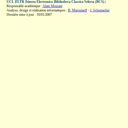
UCL
|
FLTR
|
Itinera Electronica
|
Bibliotheca Classica Selecta (BCS)
|
Responsable académique :
Alain Meurant
Analyse, design et réalisation informatiques :
B. Maroutaeff
-
J. Schumacher
Dernière mise à jour : 16/01/2007