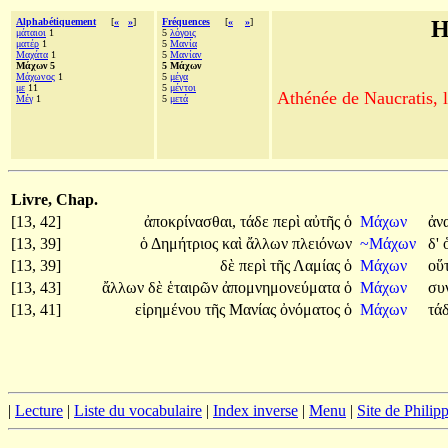
Alphabétiquement
[
«
»
]
Fréquences
[
«
»
]
H
μάταιοι
1
5
λόγοις
ματέρ
1
5
Μανία
Μαχάτα
1
5
Μανίαν
Μάχων 5
5 Μάχων
Μάχωνος
1
5
μέγα
με
11
5
μέντοι
Athénée de Naucratis, l
Μέγ
1
5
μετά
Livre, Chap.
[13, 42]
ἀποκρίνασθαι,
τάδε
περὶ
αὐτῆς
ὁ
Μάχων
ἀν
[13, 39]
ὁ
Δημήτριος
καὶ
ἄλλων
πλειόνων
~Μάχων
δ'
[13, 39]
δὲ
περὶ
τῆς
Λαμίας
ὁ
Μάχων
οὕ
[13, 43]
ἄλλων
δὲ
ἑταιρῶν
ἀπομνημονεύματα
ὁ
Μάχων
συ
[13, 41]
εἰρημένου
τῆς
Μανίας
ὀνόματος
ὁ
Μάχων
τά
|
Lecture
|
Liste du vocabulaire
|
Index inverse
|
Menu
|
Site de Phili