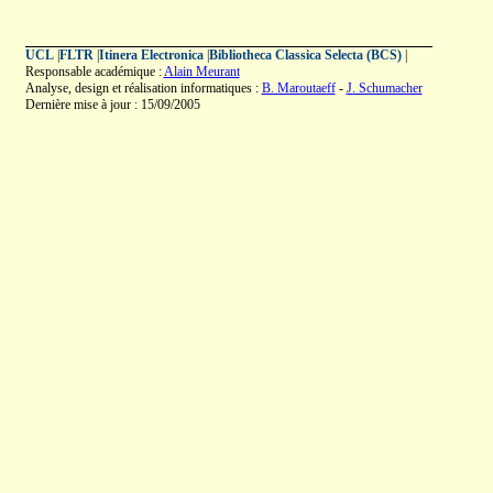
UCL
|
FLTR
|
Itinera Electronica
|
Bibliotheca Classica Selecta (BCS)
|
Responsable académique :
Alain Meurant
Analyse, design et réalisation informatiques :
B. Maroutaeff
-
J. Schumacher
Dernière mise à jour : 15/09/2005