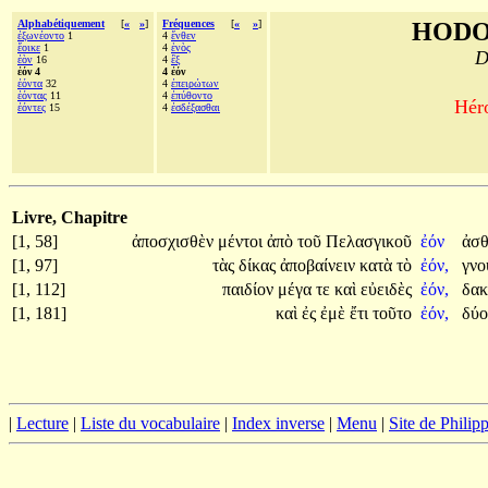
Alphabétiquement
[
«
»
]
Fréquences
[
«
»
]
HODO
ἐξωνέοντο
1
4
ἔνθεν
ἔοικε
1
4
ἑνὸς
D
ἐὸν
16
4
ἓξ
ἐόν 4
4 ἐόν
ἐόντα
32
4
ἐπειρώτων
ἐόντας
11
4
ἐπύθοντο
Héro
ἐόντες
15
4
ἐσδέξασθαι
Livre, Chapitre
[1, 58]
ἀποσχισθὲν
μέντοι
ἀπὸ
τοῦ
Πελασγικοῦ
ἐόν
ἀσθ
[1, 97]
τὰς
δίκας
ἀποβαίνειν
κατὰ
τὸ
ἐόν,
γνο
[1, 112]
παιδίον
μέγα
τε
καὶ
εὐειδὲς
ἐόν,
δα
[1, 181]
καὶ
ἐς
ἐμὲ
ἔτι
τοῦτο
ἐόν,
δύ
|
Lecture
|
Liste du vocabulaire
|
Index inverse
|
Menu
|
Site de Phili