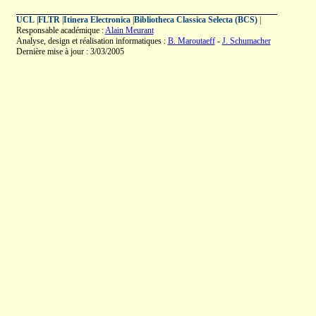
UCL
|
FLTR
|
Itinera Electronica
|
Bibliotheca Classica Selecta (BCS)
|
Responsable académique :
Alain Meurant
Analyse, design et réalisation informatiques :
B. Maroutaeff
-
J. Schumacher
Dernière mise à jour : 3/03/2005