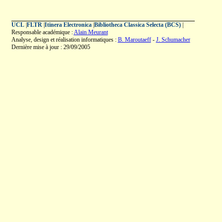
UCL
|
FLTR
|
Itinera Electronica
|
Bibliotheca Classica Selecta (BCS)
|
Responsable académique :
Alain Meurant
Analyse, design et réalisation informatiques :
B. Maroutaeff
-
J. Schumacher
Dernière mise à jour : 29/09/2005