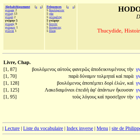
Alphabétiquement
[
«
»
]
Fréquences
[
«
»
]
HODO
γνώμας
2
5
βουλόμενον
γνώμῃ
13
5
γάρ
D
γνώμη
2
5
γενομένης
γνώμην 5
5 γνώμην
γνώμης
9
5
δεινὸν
γνώμων
1
5
δείσαντες
Thucydide, Histoir
γνῶναι
1
5
δίκας
Livre, Chap.
[1, 87]
βουλόμενος
αὐτοὺς
φανερῶς
ἀποδεικνυμένους
τὴν
γ
[1, 70]
παρὰ
δύναμιν
τολμηταὶ
καὶ
παρὰ
γ
[1, 128]
βουλόμενος
ἀποπέμπει
δορὶ
ἑλών,
καὶ
γ
[1, 125]
Λακεδαιμόνιοι
ἐπειδὴ
ἀφ'
ἁπάντων
ἤκουσαν
γ
[1, 95]
τοὺς
λόγους
καὶ
προσεῖχον
τὴν
γ
|
Lecture
|
Liste du vocabulaire
|
Index inverse
|
Menu
|
site de Philip