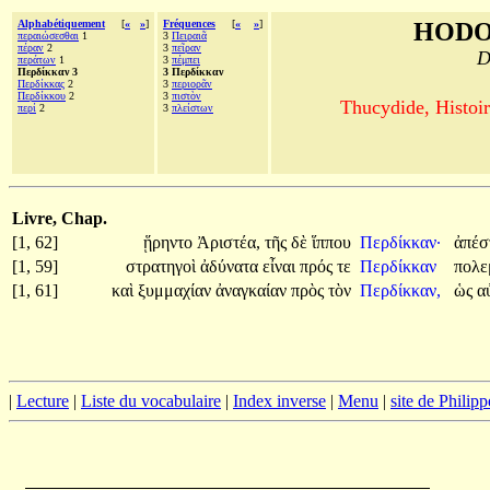
Alphabétiquement
[
«
»
]
Fréquences
[
«
»
]
HODO
περαιώσεσθαι
1
3
Πειραιᾶ
πέραν
2
3
πεῖραν
D
περάτων
1
3
πέμπει
Περδίκκαν 3
3 Περδίκκαν
Περδίκκας
2
3
περιορᾶν
Περδίκκου
2
3
πιστὸν
Thucydide, Histoir
περί
2
3
πλείστων
Livre, Chap.
[1, 62]
ᾕρηντο
Ἀριστέα,
τῆς
δὲ
ἵππου
Περδίκκαν·
ἀπέ
[1, 59]
στρατηγοὶ
ἀδύνατα
εἶναι
πρός
τε
Περδίκκαν
πολε
[1, 61]
καὶ
ξυμμαχίαν
ἀναγκαίαν
πρὸς
τὸν
Περδίκκαν,
ὡς
α
|
Lecture
|
Liste du vocabulaire
|
Index inverse
|
Menu
|
site de Philip