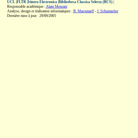
UCL
|
FLTR
|
Itinera Electronica
|
Bibliotheca Classica Selecta (BCS)
|
Responsable académique :
Alain Meurant
Analyse, design et réalisation informatiques :
B. Maroutaeff
-
J. Schumacher
Dernière mise à jour : 29/09/2005