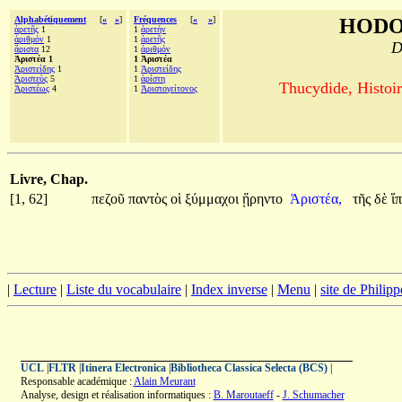
Alphabétiquement
[
«
»
]
Fréquences
[
«
»
]
HODO
ἀρετῆς
1
1
ἀρετήν
ἀριθμόν
1
1
ἀρετῆς
D
ἄριστα
12
1
ἀριθμόν
Ἀριστέα 1
1 Ἀριστέα
Ἀριστείδης
1
1
Ἀριστείδης
Ἀριστεὺς
5
1
ἀρίστη
Thucydide, Histoir
Ἀριστέως
4
1
Ἀριστογείτονος
Livre, Chap.
[1, 62]
πεζοῦ
παντὸς
οἱ
ξύμμαχοι
ᾕρηντο
Ἀριστέα,
τῆς
δὲ
ἵ
|
Lecture
|
Liste du vocabulaire
|
Index inverse
|
Menu
|
site de Philip
UCL
|
FLTR
|
Itinera Electronica
|
Bibliotheca Classica Selecta (BCS)
|
Responsable académique :
Alain Meurant
Analyse, design et réalisation informatiques :
B. Maroutaeff
-
J. Schumacher