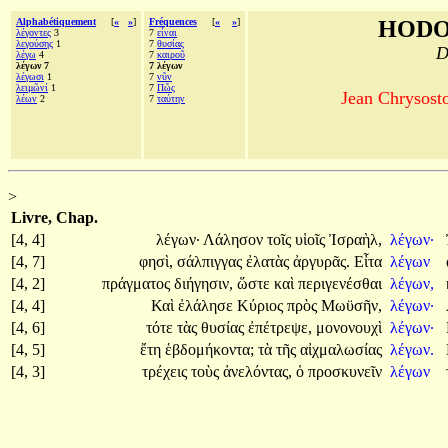
Alphabétiquement
[
«
»
]
Fréquences
[
«
»
]
HODO
λέγοντες
3
7
εἶναι
λεγούσης
1
7
θυσίας
D
λέγω
4
7
καιροῦ
λέγων 7
7 λέγων
λέγωσι
1
7
νῦν
λειμῶνί
1
7
Πῶς
Jean Chrysosto
λέων
2
7
ταύτην
>
Livre, Chap.
[4, 4]
λέγων·
Λάλησον
τοῖς
υἱοῖς
Ἰσραὴλ,
λέγων·
[4, 7]
φησὶ,
σάλπιγγας
ἐλατὰς
ἀργυρᾶς.
Εἶτα
λέγων
[4, 2]
πράγματος
διήγησιν,
ὥστε
καὶ
περιγενέσθαι
λέγων,
[4, 4]
Καὶ
ἐλάλησε
Κύριος
πρὸς
Μωϋσῆν,
λέγων·
[4, 6]
τότε
τὰς
θυσίας
ἐπέτρεψε,
μονονουχὶ
λέγων·
[4, 5]
ἔτη
ἑβδομήκοντα;
τὰ
τῆς
αἰχμαλωσίας
λέγων.
[4, 3]
τρέχεις
τοὺς
ἀνελόντας,
ὁ
προσκυνεῖν
λέγων