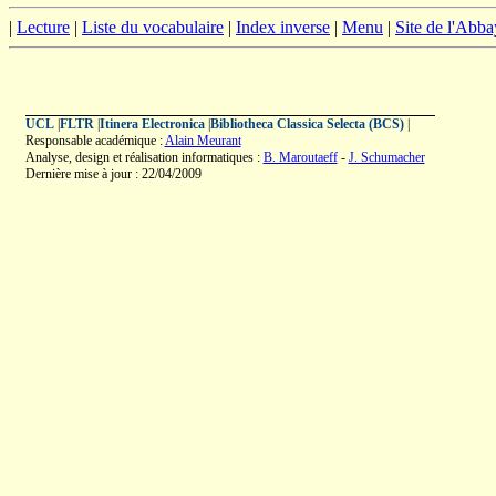
|
Lecture
|
Liste du vocabulaire
|
Index inverse
|
Menu
|
Site de l'Abba
UCL
|
FLTR
|
Itinera Electronica
|
Bibliotheca Classica Selecta (BCS)
|
Responsable académique :
Alain Meurant
Analyse, design et réalisation informatiques :
B. Maroutaeff
-
J. Schumacher
Dernière mise à jour : 22/04/2009