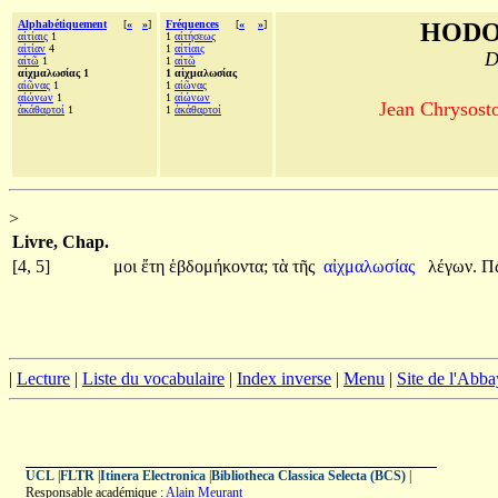
Alphabétiquement
[
«
»
]
Fréquences
[
«
»
]
HODO
αἰτίαις
1
1
αἰτήσεως
αἰτίαν
4
1
αἰτίαις
D
αἰτῶ
1
1
αἰτῶ
αἰχμαλωσίας 1
1 αἰχμαλωσίας
αἰῶνας
1
1
αἰῶνας
αἰώνων
1
1
αἰώνων
Jean Chrysosto
ἀκάθαρτοί
1
1
ἀκάθαρτοί
>
Livre, Chap.
[4, 5]
μοι
ἔτη
ἑβδομήκοντα;
τὰ
τῆς
αἰχμαλωσίας
λέγων.
Π
|
Lecture
|
Liste du vocabulaire
|
Index inverse
|
Menu
|
Site de l'Abba
UCL
|
FLTR
|
Itinera Electronica
|
Bibliotheca Classica Selecta (BCS)
|
Responsable académique :
Alain Meurant