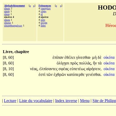
Alphabétiquement
[
«
»
]
Fréquences
[
«
»
]
HODO
οἶκον
2
4
ναυηγίων
οἰκός
1
4
νήσῳ
D
οἶκος
1
4
οἵ
οἰκότα 4
4 οἰκότα
οἴκου
1
4
οἷόν
οἴκους
1
4
ὀλίγας
Hérod
οἰκοφθορημένων
1
4
ὅσον
Livre, chapitre
[8, 60]
ἐπίπαν
ἐθέλει
γίνεσθαι·
μὴ
δὲ
οἰκότα
[8, 60]
ὀλίγῃσι
πρὸς
πολλάς,
ἢν
τὰ
οἰκότα
[8, 10]
νέας,
ἐλπίσαντες
σφέας
εὐπετέως
αἱρήσειν,
οἰκότα
[8, 60]
ἐστὶ
τῶν
ἐχθρῶν
κατύπερθε
γενέσθαι.
οἰκότα
|
Lecture
|
Liste du vocabulaire
|
Index inverse
|
Menu
|
Site de Phili