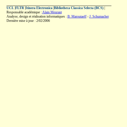
UCL
|
FLTR
|
Itinera Electronica
|
Bibliotheca Classica Selecta (BCS)
|
Responsable académique :
Alain Meurant
Analyse, design et réalisation informatiques :
B. Maroutaeff
-
J. Schumacher
Dernière mise à jour : 2/02/2006