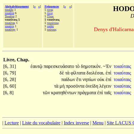
Alphabétiquement
[
«
»
]
Fréquences
[
«
»
]
HODO
τοιαίδε
1
5
τινας
τοιαῦτα
6
5
τίνες
D
Τοιαῦτα
2
5
Τῖτον
τοιαύταις 5
5 τοιαύταις
τοιαύτας
1
5
τοιούτους
τοιαύτη
1
5
τοῦδε
Denys d'Halicarnas
τοιαύτην
1
5
τούτους
Livre, Chap.
[6, 31]
ἑαυτῷ
παρεσκευάσατο
τὸ
δημοτικόν.
~Ἐν
τοιαύταις
[6, 79]
δὲ
τὰ
φίλτατα
διολέσαι.
ἐπὶ
τοιαύταις
[6, 28]
παίδων
ἔτι
νηπίων
οὐκ
ἐπὶ
τοιαύταις
[6, 60]
τὰ
μὴ
προσόντα
ὀνείδη
λέγειν
τοιαύταις
[6, 8]
τῶν
κρατηθέντων
πράγματα
ἐπὶ
ταῖς
τοιαύταις
|
Lecture
|
Liste du vocabulaire
|
Index inverse
|
Menu
|
Site LACUS