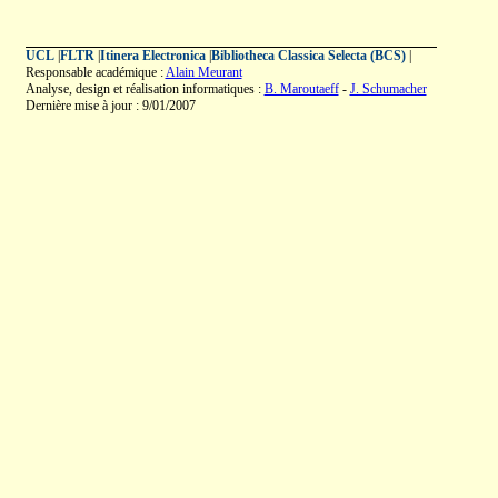
UCL
|
FLTR
|
Itinera Electronica
|
Bibliotheca Classica Selecta (BCS)
|
Responsable académique :
Alain Meurant
Analyse, design et réalisation informatiques :
B. Maroutaeff
-
J. Schumacher
Dernière mise à jour : 9/01/2007