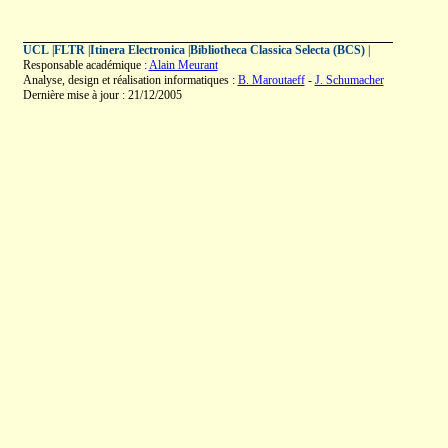
UCL
|
FLTR
|
Itinera Electronica
|
Bibliotheca Classica Selecta (BCS)
|
Responsable académique :
Alain Meurant
Analyse, design et réalisation informatiques :
B. Maroutaeff
-
J. Schumacher
Dernière mise à jour : 21/12/2005