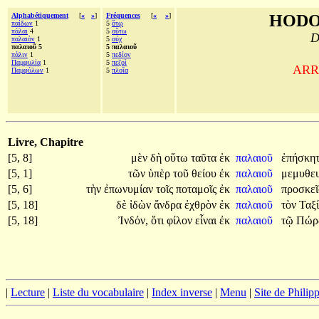
Alphabétiquement
[
«
»
]
Fréquences
[
«
»
]
HODO
παίδων
1
5
ὅτῳ
πάλαι
4
5
οὕτω
D
παλαιὸν
1
5
οὐχ
παλαιοῦ 5
5 παλαιοῦ
πάλιν
1
5
πεδίον
Παμφυλία
1
5
πεζοὶ
ARRI
Παμφύλων
1
5
πλοῖα
Livre, Chapitre
[5, 8]
μὲν
δὴ
οὕτω
ταῦτα
ἐκ
παλαιοῦ
ἐπήσκητ
[5, 1]
τῶν
ὑπὲρ
τοῦ
θείου
ἐκ
παλαιοῦ
μεμυθε
[5, 6]
τὴν
ἐπωνυμίαν
τοῖς
ποταμοῖς
ἐκ
παλαιοῦ
προσκεῖ
[5, 18]
δὲ
ἰδὼν
ἄνδρα
ἐχθρὸν
ἐκ
παλαιοῦ
τὸν
Ταξ
[5, 18]
Ἰνδόν,
ὅτι
φίλον
εἶναι
ἐκ
παλαιοῦ
τῷ
Πώ
|
Lecture
|
Liste du vocabulaire
|
Index inverse
|
Menu
|
Site de Phili