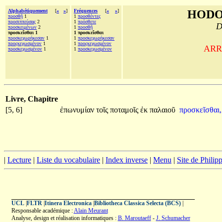
Alphabétiquement
[
«
»
]
Fréquences
[
«
»
]
HODO
προσθῇ
1
1
προσθέντες
προσιππεύσας
2
1
πρόσθετε
D
προσκειμένων
2
1
προσθῇ
προσκεῖσθαι 1
1 προσκεῖσθαι
προσκεχωρήκεσαν
1
1
προσκεχωρήκεσαν
προςκεχωσμένον
1
1
προςκεχωσμένον
ARRI
προσκεχωσμένον
1
1
προσκεχωσμένον
Livre, Chapitre
[5, 6]
ἐπωνυμίαν
τοῖς
ποταμοῖς
ἐκ
παλαιοῦ
προσκεῖσθαι,
|
Lecture
|
Liste du vocabulaire
|
Index inverse
|
Menu
|
Site de Phili
UCL
|
FLTR
|
Itinera Electronica
|
Bibliotheca Classica Selecta (BCS)
|
Responsable académique :
Alain Meurant
Analyse, design et réalisation informatiques :
B. Maroutaeff
-
J. Schumacher