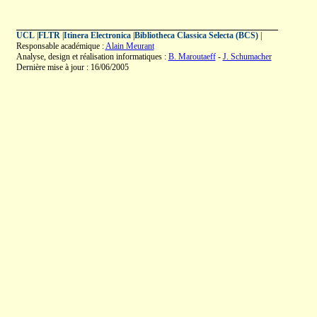
UCL
|
FLTR
|
Itinera Electronica
|
Bibliotheca Classica Selecta (BCS)
|
Responsable académique :
Alain Meurant
Analyse, design et réalisation informatiques :
B. Maroutaeff
-
J. Schumacher
Dernière mise à jour : 16/06/2005