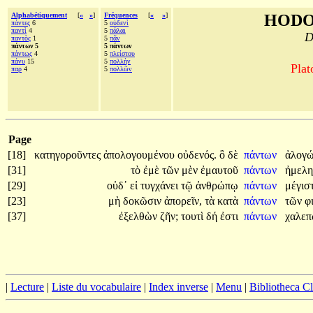
Alphabétiquement
[
«
»
]
Fréquences
[
«
»
]
HODO
πάντες
6
5
οὐδενὶ
παντὶ
4
5
πάλαι
D
παντὸς
1
5
πᾶν
πάντων 5
5 πάντων
πάντως
4
5
πλείστου
πάνυ
15
5
πολλὴν
Plat
παρ
4
5
πολλῶν
Page
[18]
κατηγοροῦντες
ἀπολογουμένου
οὐδενός.
ὃ
δὲ
πάντων
ἀλογώ
[31]
τὸ
ἐμὲ
τῶν
μὲν
ἐμαυτοῦ
πάντων
ἠμελη
[29]
οὐδ᾽
εἰ
τυγχάνει
τῷ
ἀνθρώπῳ
πάντων
μέγισ
[23]
μὴ
δοκῶσιν
ἀπορεῖν,
τὰ
κατὰ
πάντων
τῶν
φ
[37]
ἐξελθὼν
ζῆν;
τουτὶ
δή
ἐστι
πάντων
χαλεπ
|
Lecture
|
Liste du vocabulaire
|
Index inverse
|
Menu
|
Bibliotheca C