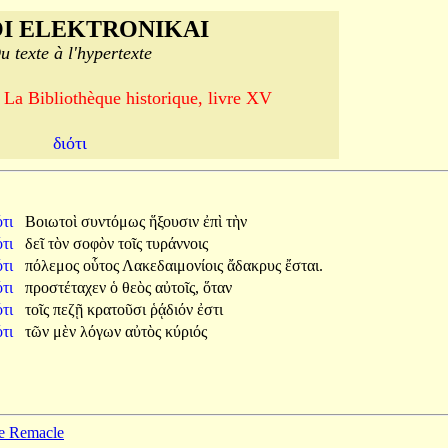
I ELEKTRONIKAI
u texte à l'hypertexte
 La Bibliothèque historique, livre XV
διότι
ότι
Βοιωτοὶ
συντόμως
ἥξουσιν
ἐπὶ
τὴν
ότι
δεῖ
τὸν
σοφὸν
τοῖς
τυράννοις
ότι
πόλεμος
οὗτος
Λακεδαιμονίοις
ἄδακρυς
ἔσται.
ότι
προστέταχεν
ὁ
θεὸς
αὐτοῖς,
ὅταν
ότι
τοῖς
πεζῇ
κρατοῦσι
ῥᾴδιόν
ἐστι
ότι
τῶν
μὲν
λόγων
αὐτὸς
κύριός
pe Remacle