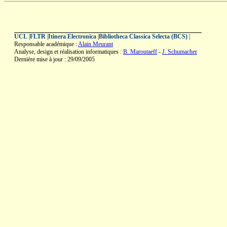
UCL
|
FLTR
|
Itinera Electronica
|
Bibliotheca Classica Selecta (BCS)
|
Responsable académique :
Alain Meurant
Analyse, design et réalisation informatiques :
B. Maroutaeff
-
J. Schumacher
Dernière mise à jour : 29/09/2005