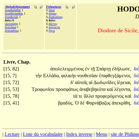
Alphabétiquement
[
«
»
]
Fréquences
[
«
»
]
HODO
διορθοῦσθαι
1
6
δέκα
διορθώσασθαι
1
6
δήμου
D
διορθωτὰς
1
6
διακοσίους
διότι 6
6 διότι
Διοτρέφης
1
6
δόντες
διπλάσια
1
6
ἐγένοντο
Diodore de Sicile,
διπλασίους
1
6
ἔγνω
Livre, Chap.
[15, 82]
ἀπολελειμμένοις
ἐν
τῇ
Σπάρτῃ
ἐδήλωσε,
δι
[15, 7]
τὴν
Ελλάδα,
φιλικὴν
νουθεσίαν
ἐπιφθεγξάμενοι,
δι
[15, 72]
δ'
αὐτοῖς
αἱ
Δωδωνίδες
ἱέρειαι,
δι
[15, 53]
Τροφωνίου
προσφάτως
ἀναβεβηκότα
καὶ
λέγοντα,
δι
[15, 78]
τά
τε
ἄλλα
προφερόμενος
καὶ
δι
[15, 41]
βραδύς.
Ὁ
δὲ
Φαρνάβαζος
ἀπεκρίθη,
δι
|
Lecture
|
Liste du vocabulaire
|
Index inverse
|
Menu
|
site de Philip