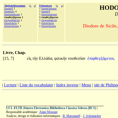
Alphabétiquement
[
«
»
]
Fréquences
[
«
»
]
HODO
ἐπιφανῆ
1
1
ἐπιφανέστατοι
ἐπιφανῶς
4
1
ἐπιφανῆ
D
ἐπιφερομένους
1
1
ἐπιφερομένους
ἐπιφθεγξάμενοι 1
1 ἐπιφθεγξάμενοι
ἐπιχειρήσαντές
1
1
ἐπιχειρήσαντές
ἐπλεονέκτει
1
1
ἐπλεονέκτει
Diodore de Sicile,
ἐπλεονέκτουν
1
1
ἐπλεονέκτουν
Livre, Chap.
[15, 7]
εἰς
τὴν
Ελλάδα,
φιλικὴν
νουθεσίαν
ἐπιφθεγξάμενοι,
|
Lecture
|
Liste du vocabulaire
|
Index inverse
|
Menu
|
site de Philip
UCL
|
FLTR
|
Itinera Electronica
|
Bibliotheca Classica Selecta (BCS)
|
Responsable académique :
Alain Meurant
Analyse, design et réalisation informatiques :
B. Maroutaeff
-
J. Schumacher