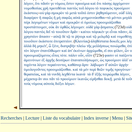
λέγειν
,
ὅτι
πᾶσίν
γε
νόμοις
ἔστιν
προοίμια
καὶ
ὅτι
πάσης
ἀρχόμενον
νομοθεσίας
χρὴ
προτιθέναι
παντὸς
τοῦ
λόγου
τὸ
πεφυκὸς
προοίμιον
ἑκάστοις
--
οὐ
γὰρ
σμικρὸν
τὸ
μετὰ
τοῦτό
ἐστιν
ῥηθησόμενον
,
οὐδ
'
ὀλί
διαφέρον
ἢ
σαφῶς
ἢ
μὴ
σαφῶς
αὐτὰ
μνημονεύεσθαι
--
τὸ
μέντοι
μεγά
πέρι
λεγομένων
νόμων
καὶ
σμικρῶν
εἰ
ὁμοίως
προοιμιάζεσθαι
προστάττοιμεν
,
οὐκ
ἂν
ὀρθῶς
λέγοιμεν
.
οὐδὲ
γὰρ
ᾄσματος
(723d)
οὐδ
λόγου
παντὸς
δεῖ
τὸ
τοιοῦτον
δρᾶν
-
καίτοι
πέφυκέν
γε
εἶναι
πᾶσιν
,
ἀ
χρηστέον
ἅπασιν
-
αὐτῷ
δὲ
τῷ
τε
ῥήτορι
καὶ
τῷ
μελῳδῷ
καὶ
νομοθέτῃ
τοιοῦτον
ἑκάστοτε
ἐπιτρεπτέον
. (
Κλεινίας
)
ἀληθέστατα
δοκεῖς
μοι
λέγ
ἀλλὰ
δὴ
μηκέτ
',
ὦ
ξένε
,
διατριβὴν
πλείω
τῆς
μελλήσεως
ποιώμεθα
,
ἐπὶ
τὸν
λόγον
ἐπανέλθωμεν
καὶ
ἀπ
'
ἐκείνων
ἀρχώμεθα
,
εἴ
σοι
φίλον
,
ὧν
ο
προοιμιαζόμενος
εἶπες
τότε
.
πάλιν
οὖν
,
οἷόν
(723e)
φασιν
οἱ
παίζοντ
ἀμεινόνων
ἐξ
ἀρχῆς
δευτέρων
ἐπαναπολήσωμεν
,
ὡς
προοίμιον
ἀλλ
'
ο
τυχόντα
λόγον
περαίνοντες
,
καθάπερ
ἄρτι
·
λάβωμεν
δ
'
αὐτῶν
ἀρχὴν
ὁμολογοῦντες
προοιμιάζεσθαι
.
καὶ
τὰ
μὲν
περὶ
θεῶν
τιμῆς
προγόνων
θεραπείας
,
καὶ
τὰ
νυνδὴ
λεχθέντα
ἱκανά
·
τὰ
δ
'
ἑξῆς
πειρώμεθα
λέγειν
,
μέχριπερ
ἄν
σοι
πᾶν
τὸ
προοίμιον
ἱκανῶς
εἰρῆσθαι
δοκῇ
.
μετὰ
δὲ
τοῦ
τοὺς
νόμους
αὐτοὺς
διέξει
λέγων
.
Recherches
|
Lecture
|
Liste du vocabulaire
|
Index inverse
|
Menu
|
Sit