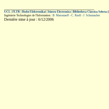
UCL
|
FLTR
|
Hodoi Elektronikai
|
Itinera Electronica
|
Bibliotheca Classica Selecta
Ingénierie Technologies de l'Information :
B. Maroutaeff
-
C. Ruell
-
J. Schumacher
Dernière mise à jour : 6/12/2006