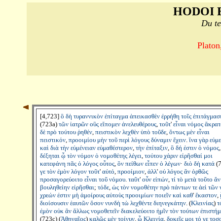
HODOI 
Du te
Platon
[4,723]
ὃ
δὴ
τυραννικὸν
ἐπίταγμα
ἀπεικασθὲν
ἐρρήθη
τοῖς
ἐπιτάγμασ
(723a)
τῶν
ἰατρῶν
οὓς
εἴπομεν
ἀνελευθέρους
,
τοῦτ
'
εἶναι
νόμος
ἄκρατ
δὲ
πρὸ
τούτου
ῥηθέν
,
πειστικὸν
λεχθὲν
ὑπὸ
τοῦδε
,
ὄντως
μὲν
εἶναι
πειστικόν
,
προοιμίου
μὴν
τοῦ
περὶ
λόγους
δύναμιν
ἔχειν
.
ἵνα
γὰρ
εὐμ
καὶ
διὰ
τὴν
εὐμένειαν
εὐμαθέστερον
,
τὴν
ἐπίταξιν
,
ὃ
δή
ἐστιν
ὁ
νόμος
,
δέξηται
ᾧ
τὸν
νόμον
ὁ
νομοθέτης
λέγει
,
τούτου
χάριν
εἰρῆσθαί
μοι
κατεφάνη
πᾶς
ὁ
λόγος
οὗτος
,
ὃν
πείθων
εἶπεν
ὁ
λέγων
·
διὸ
δὴ
κατά
(7
γε
τὸν
ἐμὸν
λόγον
τοῦτ
'
αὐτό
,
προοίμιον
,
ἀλλ
'
οὐ
λόγος
ἂν
ὀρθῶς
προσαγορεύοιτο
εἶναι
τοῦ
νόμου
.
ταῦτ
'
οὖν
εἰπών
,
τί
τὸ
μετὰ
τοῦτο
ἄν
βουληθείην
εἰρῆσθαι
;
τόδε
,
ὡς
τὸν
νομοθέτην
πρὸ
πάντων
τε
ἀεὶ
τῶν
χρεών
ἐστιν
μὴ
ἀμοίρους
αὐτοὺς
προοιμίων
ποιεῖν
καὶ
καθ
'
ἕκαστον
,
διοίσουσιν
ἑαυτῶν
ὅσον
νυνδὴ
τὼ
λεχθέντε
διηνεγκάτην
. (
Κλεινίας
)
τ
ἐμὸν
οὐκ
ἂν
ἄλλως
νομοθετεῖν
διακελεύοιτο
ἡμῖν
τὸν
τούτων
ἐπιστή
(723c) (
Ἀθηναῖος
)
καλῶς
μὲν
τοίνυν
,
ὦ
Κλεινία
,
δοκεῖς
μοι
τό
γε
τοσ