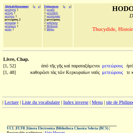
Alphabétiquement
[
«
»
]
Fréquences
[
«
»
]
HODO
μετέσχετε
1
2
μεταξὺ
μετέχει
1
2
μετελθεῖν
D
μετέχειν
1
2
μετέστησαν
μετεώρους 2
2 μετεώρους
μετοικίας
1
2
μηδέποτε
μετοίκων
1
2
Μηδικοῦ
Thucydide, Histoir
μετὸν
1
2
Μήδῳ
Livre, Chap.
[1, 52]
ἀπὸ
τῆς
γῆς
καὶ
παραταξάμενοι
μετεώρους
ἡσύ
[1, 48]
καθορῶσι
τὰς
τῶν
Κερκυραίων
ναῦς
μετεώρους
τε
|
Lecture
|
Liste du vocabulaire
|
Index inverse
|
Menu
|
site de Philip
UCL
|
FLTR
|
Itinera Electronica
|
Bibliotheca Classica Selecta (BCS)
|
Responsable académique :
Alain Meurant