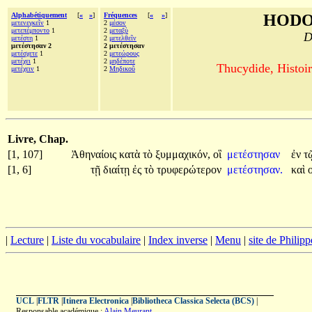
Alphabétiquement
[
«
»
]
Fréquences
[
«
»
]
HODO
μετενεγκεῖν
1
2
μέσον
μετεπέμποντο
1
2
μεταξὺ
D
μετέστη
1
2
μετελθεῖν
μετέστησαν 2
2 μετέστησαν
μετέσχετε
1
2
μετεώρους
μετέχει
1
2
μηδέποτε
Thucydide, Histoir
μετέχειν
1
2
Μηδικοῦ
Livre, Chap.
[1, 107]
Ἀθηναίοις
κατὰ
τὸ
ξυμμαχικόν,
οἳ
μετέστησαν
ἐν
τ
[1, 6]
τῇ
διαίτῃ
ἐς
τὸ
τρυφερώτερον
μετέστησαν.
καὶ
|
Lecture
|
Liste du vocabulaire
|
Index inverse
|
Menu
|
site de Philip
UCL
|
FLTR
|
Itinera Electronica
|
Bibliotheca Classica Selecta (BCS)
|
Responsable académique :
Alain Meurant