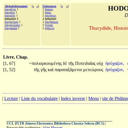
Alphabétiquement
[
«
»
]
Fréquences
[
«
»
]
HODO
ἡσυχάζετε
1
2
ἥσσους
ἡσυχάζοι
1
2
ἥσσω
D
ἡσύχαζόν
1
2
ἡσυχάζειν
ἡσύχαζον 2
2 ἡσύχαζον
ἡσυχαζούσῃ
1
2
ἡσυχάσουσι
ἡσυχαζουσῶν
1
2
ᾔτησαν
Thucydide, Histoir
ἡσυχάσασα
1
2
ἤχθοντο
Livre, Chap.
[1, 67]
~πολιορκουμένης
δὲ
τῆς
Ποτειδαίας
οὐχ
ἡσύχαζον,
[1, 52]
τῆς
γῆς
καὶ
παραταξάμενοι
μετεώρους
ἡσύχαζον,
|
Lecture
|
Liste du vocabulaire
|
Index inverse
|
Menu
|
site de Philip
UCL
|
FLTR
|
Itinera Electronica
|
Bibliotheca Classica Selecta (BCS)
|
Responsable académique :
Alain Meurant