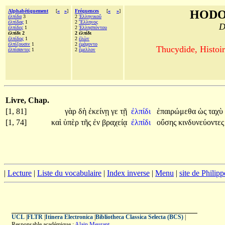
Alphabétiquement
[
«
»
]
Fréquences
[
«
»
]
HODO
ἐλπίδα
3
2
Ἑλληνικοῦ
ἐλπίδας
1
2
Ἕλληνος
D
ἐλπίδες
1
2
Ἑλλησπόντου
ἐλπίδι 2
2 ἐλπίδι
ἐλπίδος
1
2
ἑλὼν
ἐλπίζουσιν
1
2
ἐμάχοντο
Thucydide, Histoir
ἐλπίσαντες
1
2
ἔμελλον
Livre, Chap.
[1, 81]
γὰρ
δὴ
ἐκείνῃ
γε
τῇ
ἐλπίδι
ἐπαιρώμεθα
ὡς
ταχὺ
[1, 74]
καὶ
ὑπὲρ
τῆς
ἐν
βραχείᾳ
ἐλπίδι
οὔσης
κινδυνεύοντε
|
Lecture
|
Liste du vocabulaire
|
Index inverse
|
Menu
|
site de Philip
UCL
|
FLTR
|
Itinera Electronica
|
Bibliotheca Classica Selecta (BCS)
|
Responsable académique :
Alain Meurant