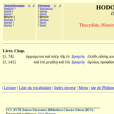
Alphabétiquement
[
«
»
]
Fréquences
[
«
»
]
HODO
βραδυτής
1
2
βουλομένων
βραχέα
2
2
βραχέα
D
βραχεῖ
2
2
βραχεῖ
βραχείᾳ 2
2 βραχείᾳ
βραχεῖαν
1
2
βραχέως
βραχέος
1
2
βραχύ
Thucydide, Histoir
βραχέσι
1
2
βραχὺ
Livre, Chap.
[1, 74]
ὁρμώμενοι
καὶ
ὑπὲρ
τῆς
ἐν
βραχείᾳ
ἐλπίδι
οὔσης
κι
[1, 141]
καὶ
ἐπὶ
μεγάλῃ
καὶ
ἐπὶ
βραχείᾳ
ὁμοίως
προφάσ
|
Lecture
|
Liste du vocabulaire
|
Index inverse
|
Menu
|
site de Philip
UCL
|
FLTR
|
Itinera Electronica
|
Bibliotheca Classica Selecta (BCS)
|
Responsable académique :
Alain Meurant