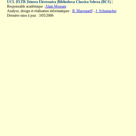
UCL
|
FLTR
|
Itinera Electronica
|
Bibliotheca Classica Selecta (BCS)
|
Responsable académique :
Alain Meurant
Analyse, design et réalisation informatiques :
B. Maroutaeff
-
J. Schumacher
Dernière mise à jour : 3/05/2006