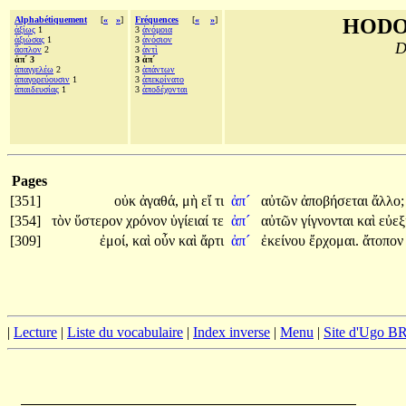
Alphabétiquement
[
«
»
]
Fréquences
[
«
»
]
HODO
ἀξίως
1
3
ἀνόμοια
ἀξιώσας
1
3
ἀνόσιον
D
ἄοπλον
2
3
ἀντὶ
ἀπ´ 3
3 ἀπ´
ἀπαγγελέω
2
3
ἁπάντων
ἀπαγορεύουσιν
1
3
ἀπεκρίνατο
ἀπαιδευσίας
1
3
ἀποδέχονται
Pages
[351]
οὐκ
ἀγαθά,
μὴ
εἴ
τι
ἀπ´
αὐτῶν
ἀποβήσεται
ἄλλο;
[354]
τὸν
ὕστερον
χρόνον
ὑγίειαί
τε
ἀπ´
αὐτῶν
γίγνονται
καὶ
εὐεξ
[309]
ἐμοί,
καὶ
οὖν
καὶ
ἄρτι
ἀπ´
ἐκείνου
ἔρχομαι.
ἄτοπο
|
Lecture
|
Liste du vocabulaire
|
Index inverse
|
Menu
|
Site d'Ugo 