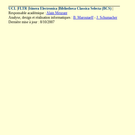
UCL
|
FLTR
|
Itinera Electronica
|
Bibliotheca Classica Selecta (BCS)
|
Responsable académique :
Alain Meurant
Analyse, design et réalisation informatiques :
B. Maroutaeff
-
J. Schumacher
Dernière mise à jour : 8/10/2007