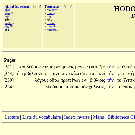
Alphabétiquement
[
«
»
]
Fréquences
[
«
»
]
HODO
τῇδέ
1
4
τἀληθὲς
τῇδε
9
4
ταύτης
D
τὴν
111
4
τάχ
τήν 4
4 τήν
τήνδε
2
4
τινῶν
τῆς
76
4
τοιοίδε
τὶ
1
4
τοιούτου
Pages
[241]
καὶ
δεήσεων
ὑπισχνούμενος
μόγις
~(κατεῖχε
τήν
γ᾽
ἐν
τῷ
[244]
ἐπεμβάλλοντες
~μαντικὴν
ἐκάλεσαν.
ἐπεὶ
καὶ
τήν
γε
τῶν
ἐ
[230]
λόγους
οὕτω
προτείνων
ἐν
~βιβλίοις
τήν
τε
(Ἀττι
[254]
βίᾳ
ὀπίσω
σπάσας
τὸν
χαλινόν,
τήν
τε
~κακη
|
Lecture
|
Liste du vocabulaire
|
Index inverse
|
Menu
|
Bibliotheca C