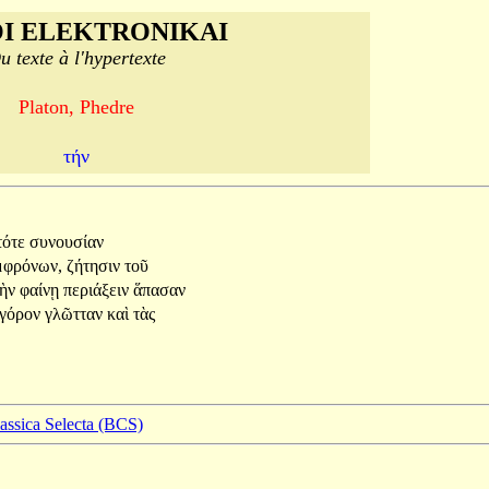
I ELEKTRONIKAI
u texte à l'hypertexte
Platon, Phedre
τήν
τότε
συνουσίαν
μφρόνων,
ζήτησιν
τοῦ
κὴν
φαίνῃ
περιάξειν
ἅπασαν
γόρον
γλῶτταν
καὶ
τὰς
lassica Selecta (BCS)