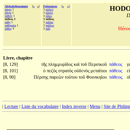
Alphabétiquement
[
«
»
]
Fréquences
[
«
»
]
HODO
πάγον
1
3
οὐδενὶ
πάγχυ
2
3
οὐκέτι
D
παθεῖν
1
3
οὔκω
πάθεος 3
3 πάθεος
πάθῃ
1
3
παῖδας
παθήματα
1
3
παίδων
Hérod
πάθος
4
3
παῖς
Livre, chapitre
[8, 129]
τῆς
πλημμυρίδος
καὶ
τοῦ
Περσικοῦ
πάθεος
γ
[8, 101]
ὁ
πεζὸς
στρατὸς
οὐδενὸς
μεταίτιοι
πάθεος
ε
[8, 90]
Πέρσης
παρεὼν
τούτου
τοῦ
Φοινικηίου
πάθεος.
ο
|
Lecture
|
Liste du vocabulaire
|
Index inverse
|
Menu
|
Site de Phili