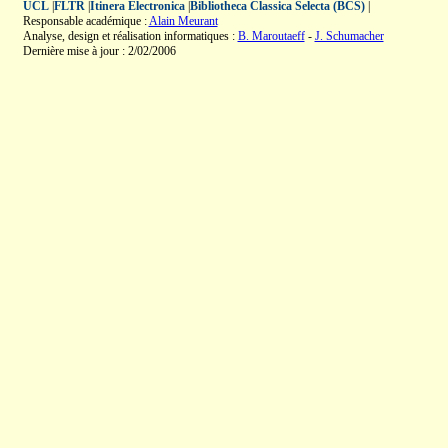
UCL
|
FLTR
|
Itinera Electronica
|
Bibliotheca Classica Selecta (BCS)
|
Responsable académique :
Alain Meurant
Analyse, design et réalisation informatiques :
B. Maroutaeff
-
J. Schumacher
Dernière mise à jour : 2/02/2006