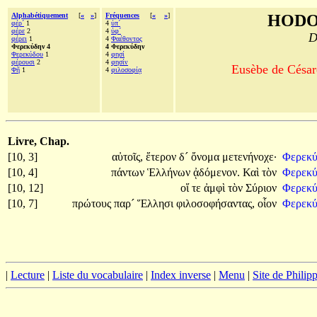
Alphabétiquement
[
«
»
]
Fréquences
[
«
»
]
HODO
φέρ´
1
4
ὑπ´
φέρε
2
4
ὑφ´
D
φέρει
1
4
Φαέθοντος
Φερεκύδην 4
4 Φερεκύδην
Φερεκύδου
1
4
φησί
φέρουσι
2
4
φησίν
Eusèbe de Césaré
Φῆ
1
4
φιλοσοφίᾳ
Livre, Chap.
[10, 3]
αὐτοῖς,
ἕτερον
δ´
ὄνομα
μετενήνοχε·
Φερεκ
[10, 4]
πάντων
Ἑλλήνων
ᾀδόμενον.
Καὶ
τὸν
Φερεκ
[10, 12]
οἵ
τε
ἀμφὶ
τὸν
Σύριον
Φερεκ
[10, 7]
πρώτους
παρ´
Ἕλλησι
φιλοσοφήσαντας,
οἷον
Φερεκ
|
Lecture
|
Liste du vocabulaire
|
Index inverse
|
Menu
|
Site de Phili