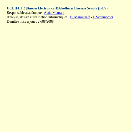
UCL
|
FLTR
|
Itinera Electronica
|
Bibliotheca Classica Selecta (BCS)
|
Responsable académique :
Alain Meurant
Analyse, design et réalisation informatiques :
B. Maroutaeff
-
J. Schumacher
Dernière mise à jour : 27/08/2008