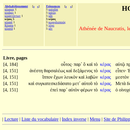
Alphabétiquement
[
«
»
]
Fréquences
[
«
»
]
H
κέραμος
1
5
καλοῦσι
κεράμῳ
1
5
καλῶς
κεραννύντων
1
5
κἂν
κέρας 5
5 κέρας
κέρασί
1
5
κωμῳδιοποιὸς
Κέρατα
1
5
λέγει
Athénée de Naucratis, l
κέρατά
1
5
μέν
Livre, pages
[4, 184]
οὗτος·
παρ´
ὃ
καὶ
τὸ
κέρας
αὐτῷ
π
[4, 151]
ἀνέστη
θαρσαλέως
καὶ
δεξάμενος
τὸ
κέρας
εἶπεν·
[4, 151]
ἵππον
ἔχων
λευκὸν
καὶ
λαβὼν
κέρας
μεστὸν
[4, 151]
καὶ
συγκατεσκεδάσατο
μετ´
αὐτοῦ
τὸ
κέρας.
Μετὰ
δ
[4, 151]
ἐπεὶ
παρ´
αὐτὸν
φέρων
τὸ
κέρας
ὁ
οἰνοχ
|
Lecture
|
Liste du vocabulaire
|
Index inverse
|
Menu
|
Site de Phili