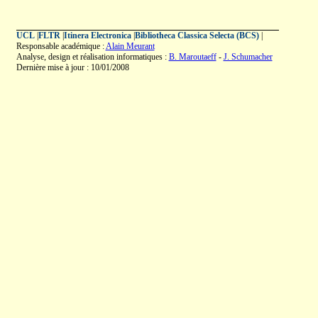
UCL
|
FLTR
|
Itinera Electronica
|
Bibliotheca Classica Selecta (BCS)
|
Responsable académique :
Alain Meurant
Analyse, design et réalisation informatiques :
B. Maroutaeff
-
J. Schumacher
Dernière mise à jour : 10/01/2008