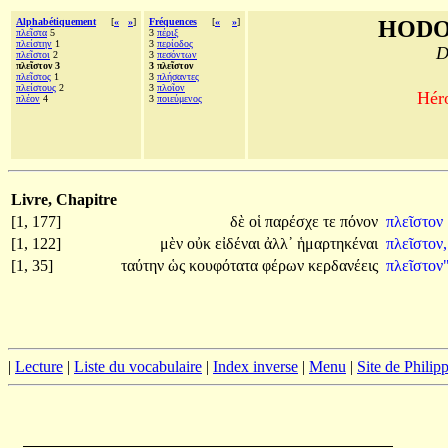
Alphabétiquement
[
«
»
]
Fréquences
[
«
»
]
HODO
πλεῖστα
5
3
πέριξ
πλείστην
1
3
περίοδος
D
πλεῖστοι
2
3
πεσόντων
πλεῖστον 3
3 πλεῖστον
πλεῖστος
1
3
πλήσαντες
πλείστους
2
3
πλοῖον
Héro
πλέον
4
3
ποιεύμενος
Livre, Chapitre
[1, 177]
δὲ
οἱ
παρέσχε
τε
πόνον
πλεῖστον
[1, 122]
μὲν
οὐκ
εἰδέναι
ἀλλ᾽
ἡμαρτηκέναι
πλεῖστον,
[1, 35]
ταύτην
ὡς
κουφότατα
φέρων
κερδανέεις
πλεῖστον
|
Lecture
|
Liste du vocabulaire
|
Index inverse
|
Menu
|
Site de Phili