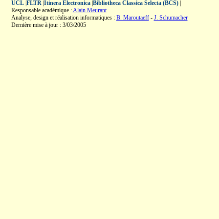
UCL
|
FLTR
|
Itinera Electronica
|
Bibliotheca Classica Selecta (BCS)
|
Responsable académique :
Alain Meurant
Analyse, design et réalisation informatiques :
B. Maroutaeff
-
J. Schumacher
Dernière mise à jour : 3/03/2005