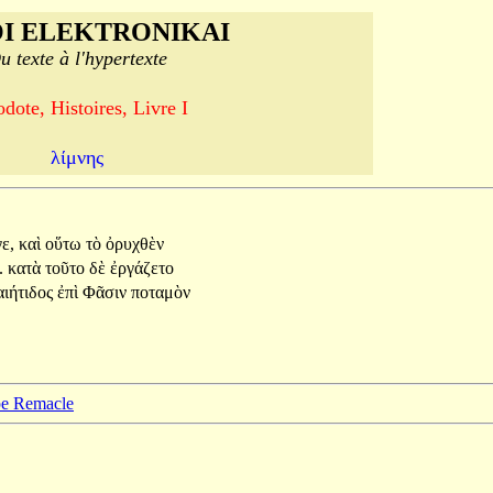
I ELEKTRONIKAI
u texte à l'hypertexte
dote, Histoires, Livre I
λίμνης
ε,
καὶ
οὕτω
τὸ
ὀρυχθὲν
.
κατὰ
τοῦτο
δὲ
ἐργάζετο
ιήτιδος
ἐπὶ
Φᾶσιν
ποταμὸν
ppe Remacle