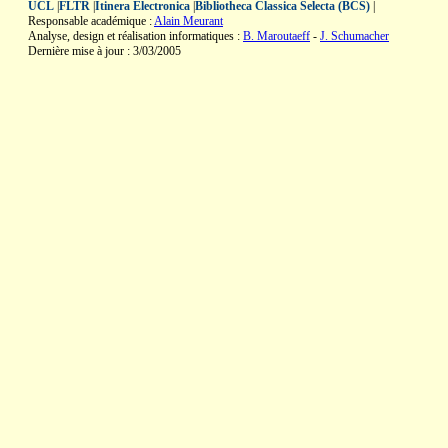
UCL
|
FLTR
|
Itinera Electronica
|
Bibliotheca Classica Selecta (BCS)
|
Responsable académique :
Alain Meurant
Analyse, design et réalisation informatiques :
B. Maroutaeff
-
J. Schumacher
Dernière mise à jour : 3/03/2005