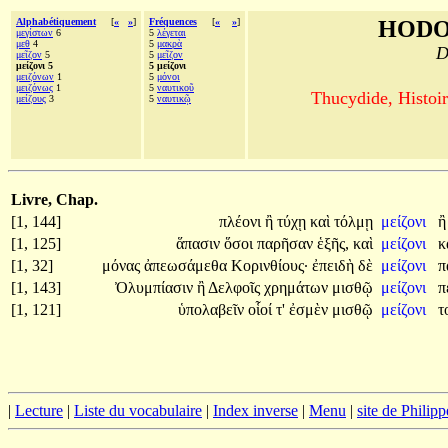
Alphabétiquement
[
«
»
]
Fréquences
[
«
»
]
HODO
μεγίστων
6
5
λέγεται
μεθ
4
5
μακρὰ
D
μεῖζον
5
5
μεῖζον
μείζονι 5
5 μείζονι
μειζόνων
1
5
μόνοι
μειζόνως
1
5
ναυτικοῦ
Thucydide, Histoir
μείζους
3
5
ναυτικῷ
Livre, Chap.
[1, 144]
πλέονι
ἢ
τύχῃ
καὶ
τόλμῃ
μείζονι
[1, 125]
ἅπασιν
ὅσοι
παρῆσαν
ἑξῆς,
καὶ
μείζονι
κ
[1, 32]
μόνας
ἀπεωσάμεθα
Κορινθίους·
ἐπειδὴ
δὲ
μείζονι
π
[1, 143]
Ὀλυμπίασιν
ἢ
Δελφοῖς
χρημάτων
μισθῷ
μείζονι
π
[1, 121]
ὑπολαβεῖν
οἷοί
τ'
ἐσμὲν
μισθῷ
μείζονι
τ
|
Lecture
|
Liste du vocabulaire
|
Index inverse
|
Menu
|
site de Philip