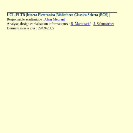
UCL
|
FLTR
|
Itinera Electronica
|
Bibliotheca Classica Selecta (BCS)
|
Responsable académique :
Alain Meurant
Analyse, design et réalisation informatiques :
B. Maroutaeff
-
J. Schumacher
Dernière mise à jour : 29/09/2005