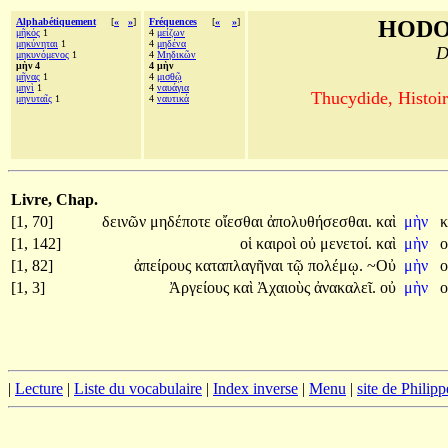
Alphabétiquement
[
«
»
]
Fréquences
[
«
»
]
HODO
μῆκός
1
4
μείζων
μηκύνηται
1
4
μηδένα
D
μηκυνόμενος
1
4
Μηδικῶν
μὴν 4
4 μὴν
μῆνας
1
4
μισθῷ
μηνὶ
1
4
ναυάγια
Thucydide, Histoir
μηνυταῖς
1
4
ναυτικά
Livre, Chap.
[1, 70]
δεινῶν
μηδέποτε
οἴεσθαι
ἀπολυθήσεσθαι.
καὶ
μὴν
κ
[1, 142]
οἱ
καιροὶ
οὐ
μενετοί.
καὶ
μὴν
ο
[1, 82]
ἀπείρους
καταπλαγῆναι
τῷ
πολέμῳ.
~Οὐ
μὴν
[1, 3]
Ἀργείους
καὶ
Ἀχαιοὺς
ἀνακαλεῖ.
οὐ
μὴν
|
Lecture
|
Liste du vocabulaire
|
Index inverse
|
Menu
|
site de Philip