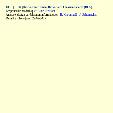
UCL
|
FLTR
|
Itinera Electronica
|
Bibliotheca Classica Selecta (BCS)
|
Responsable académique :
Alain Meurant
Analyse, design et réalisation informatiques :
B. Maroutaeff
-
J. Schumacher
Dernière mise à jour : 29/09/2005