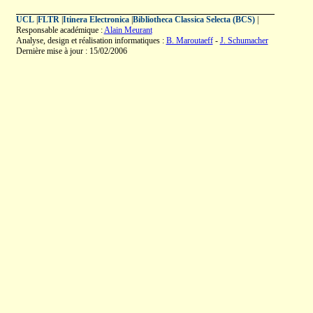
UCL
|
FLTR
|
Itinera Electronica
|
Bibliotheca Classica Selecta (BCS)
|
Responsable académique :
Alain Meurant
Analyse, design et réalisation informatiques :
B. Maroutaeff
-
J. Schumacher
Dernière mise à jour : 15/02/2006