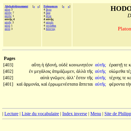
Alphabétiquement
[
«
»
]
Fréquences
[
«
»
]
HODO
αὕτη
3
4
ἄνευ
αὐτὴν
7
4
ἆρα
D
αὑτὴν
1
4
ἄττα
αὐτῆς 4
4 αὐτῆς
αὑτῆς
3
4
αὑτοῖς
αὐτό
1
4
γενέσθαι
Platon
αὐτὸ
3
4
δέοντος
Pages
[403]
αὕτη
ἡ
ἡδονή,
οὐδὲ
κοινωνητέον
αὐτῆς
ἐραστῇ
τε
κ
[402]
ἐν
μεγάλοις
ἀτιμάζωμεν,
ἀλλὰ
τῆς
αὐτῆς
οἰώμεθα
τέ
[402]
αὐτὰ
γνῶμεν,
ἀλλ’
ἔστιν
τῆς
αὐτῆς
τέχνης
τε
κ
[401]
καὶ
ἁρμονία,
καὶ
ἐρρωμενέστατα
ἅπτεται
αὐτῆς
φέροντα
τὴ
|
Lecture
|
Liste du vocabulaire
|
Index inverse
|
Menu
|
Site de Phili