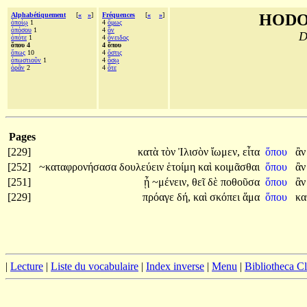
Alphabétiquement
[
«
»
]
Fréquences
[
«
»
]
HODO
ὁποίῳ
1
4
ὅμως
ὁπόσου
1
4
ὄν
D
ὁπότε
1
4
ὄνειδος
ὅπου 4
4 ὅπου
ὅπως
10
4
ὅστις
ὁπωστιοῦν
1
4
ὅσῳ
ὁρᾶν
2
4
ὅτε
Pages
[229]
κατὰ
τὸν
Ἰλισὸν
ἴωμεν,
εἶτα
ὅπου
ἂ
[252]
~καταφρονήσασα
δουλεύειν
ἑτοίμη
καὶ
κοιμᾶσθαι
ὅπου
ἂ
[251]
ᾖ
~μένειν,
θεῖ
δὲ
ποθοῦσα
ὅπου
ἂ
[229]
πρόαγε
δή,
καὶ
σκόπει
ἅμα
ὅπου
κα
|
Lecture
|
Liste du vocabulaire
|
Index inverse
|
Menu
|
Bibliotheca C