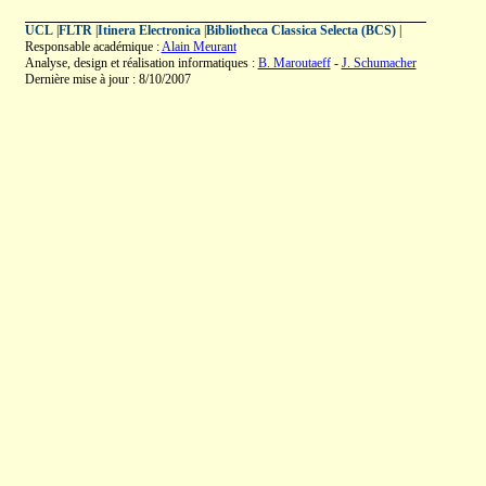
UCL
|
FLTR
|
Itinera Electronica
|
Bibliotheca Classica Selecta (BCS)
|
Responsable académique :
Alain Meurant
Analyse, design et réalisation informatiques :
B. Maroutaeff
-
J. Schumacher
Dernière mise à jour : 8/10/2007