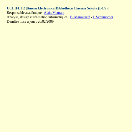
UCL
|
FLTR
|
Itinera Electronica
|
Bibliotheca Classica Selecta (BCS)
|
Responsable académique :
Alain Meurant
Analyse, design et réalisation informatiques :
B. Maroutaeff
-
J. Schumacher
Dernière mise à jour : 26/02/2009