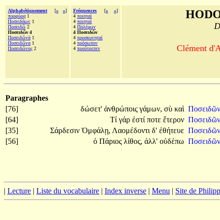
Alphabétiquement
[
«
»
]
Fréquences
[
«
»
]
HODO
πορφύρᾳ
1
4
ποιηταὶ
Ποσειδάων
1
4
ποιηταί
D
Ποσειδῶ
2
4
Πολέμων
Ποσειδῶν 4
4 Ποσειδῶν
Ποσειδῶνά
1
4
προσκυνηταί
Ποσειδῶνα
1
4
πρόσωπον
Clément d'A
Ποσειδῶνος
2
4
προὔτρεπεν
Paragraphes
[76]
δώσετ'
ἀνθρώποις
γάμων,
σὺ
καὶ
Ποσειδῶ
[64]
Τί
γάρ
ἐστί
ποτε
ἕτερον
Ποσειδῶ
[35]
Σάρδεσιν
Ὀμφάλῃ,
Λαομέδοντι
δ'
ἐθήτευε
Ποσειδῶ
[56]
ὁ
Πάριος
λίθος,
ἀλλ'
οὐδέπω
Ποσειδῶν
|
Lecture
|
Liste du vocabulaire
|
Index inverse
|
Menu
|
Site de Phili