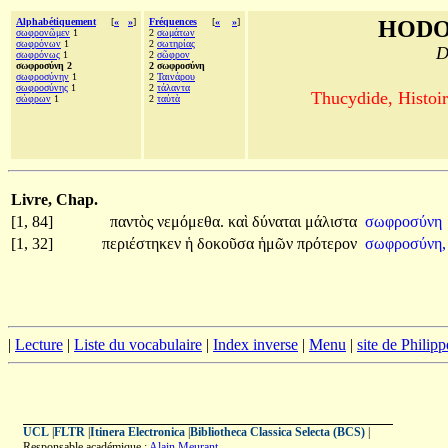
Alphabétiquement
[
«
»
]
Fréquences
[
«
»
]
HODO
σωφρονῶμεν
1
2
σωμάτων
σωφρόνων
1
2
σωτηρίας
D
σωφρόνως
1
2
σῶφρον
σωφροσύνη 2
2 σωφροσύνη
σωφροσύνην
1
2
Ταινάρου
σωφροσύνης
1
2
τάλαντα
Thucydide, Histoir
σώφρων
1
2
ταὐτὰ
Livre, Chap.
[1, 84]
παντὸς
νεμόμεθα.
καὶ
δύναται
μάλιστα
σωφροσύνη
[1, 32]
περιέστηκεν
ἡ
δοκοῦσα
ἡμῶν
πρότερον
σωφροσύνη,
|
Lecture
|
Liste du vocabulaire
|
Index inverse
|
Menu
|
site de Philip
UCL
|
FLTR
|
Itinera Electronica
|
Bibliotheca Classica Selecta (BCS)
|
Responsable académique :
Alain Meurant