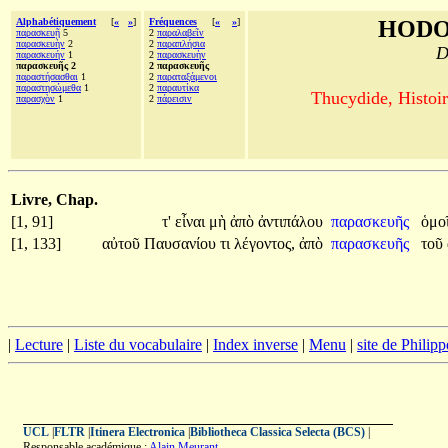
Alphabétiquement
[
«
»
]
Fréquences
[
«
»
]
HODO
παρασκευῇ
5
2
παραλαβεῖν
παρασκευὴν
2
2
παραπλήσια
D
παρασκευήν
1
2
παρασκευὴν
παρασκευῆς 2
2 παρασκευῆς
παραστήσασθαι
1
2
παραταξάμενοι
παραστησώμεθα
1
2
παραυτίκα
Thucydide, Histoir
παρασχὸν
1
2
πάρεισιν
Livre, Chap.
[1, 91]
τ'
εἶναι
μὴ
ἀπὸ
ἀντιπάλου
παρασκευῆς
ὁμο
[1, 133]
αὐτοῦ
Παυσανίου
τι
λέγοντος,
ἀπὸ
παρασκευῆς
τοῦ
|
Lecture
|
Liste du vocabulaire
|
Index inverse
|
Menu
|
site de Philip
UCL
|
FLTR
|
Itinera Electronica
|
Bibliotheca Classica Selecta (BCS)
|
Responsable académique :
Alain Meurant