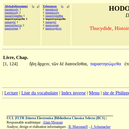
Alphabétiquement
[
«
»
]
Fréquences
[
«
»
]
HODO
παρασκευήν
1
1
παρασκευὴ
παρασκευῆς
2
1
παρασκευήν
D
παραστήσασθαι
1
1
παραστήσασθαι
παραστησώμεθα 1
1 παραστησώμεθα
παρασχὸν
1
1
παρασχὸν
παραταξάμενοι
2
1
παρατρέψας
Thucydide, Histoir
παρατρέψας
1
1
παρατυγχάνον
Livre, Chap.
[1, 124]
ἤδη
ἄρχειν,
τῶν
δὲ
διανοεῖσθαι,
παραστησώμεθα
ἐπ
|
Lecture
|
Liste du vocabulaire
|
Index inverse
|
Menu
|
site de Philip
UCL
|
FLTR
|
Itinera Electronica
|
Bibliotheca Classica Selecta (BCS)
|
Responsable académique :
Alain Meurant
Analyse, design et réalisation informatiques :
B. Maroutaeff
-
J. Schumacher