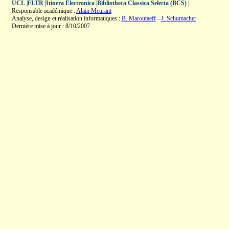
UCL
|
FLTR
|
Itinera Electronica
|
Bibliotheca Classica Selecta (BCS)
|
Responsable académique :
Alain Meurant
Analyse, design et réalisation informatiques :
B. Maroutaeff
-
J. Schumacher
Dernière mise à jour : 8/10/2007