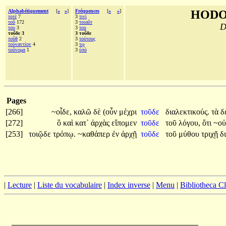
Alphabétiquement
[
«
»
]
Fréquences
[
«
»
]
HODO
τοτὲ
7
3
τινὶ
τοῦ
172
3
τοιαῦτ
D
του
3
3
του
τοῦδε 3
3 τοῦδε
τοῦθ
2
3
τούτους
τοὐναντίον
4
3
τῳ
τοὔνομα
1
3
ὑπό
Pages
[266]
~οἶδε,
καλῶ
δὲ
(οὖν
μέχρι
τοῦδε
διαλεκτικούς.
τὰ
δ
[272]
ὃ
καὶ
κατ᾽
ἀρχὰς
εἴπομεν
τοῦδε
τοῦ
λόγου,
ὅτι
~ο
[253]
τοιῷδε
τρόπῳ.
~καθάπερ
ἐν
ἀρχῇ
τοῦδε
τοῦ
μύθου
τριχῇ
δ
|
Lecture
|
Liste du vocabulaire
|
Index inverse
|
Menu
|
Bibliotheca C