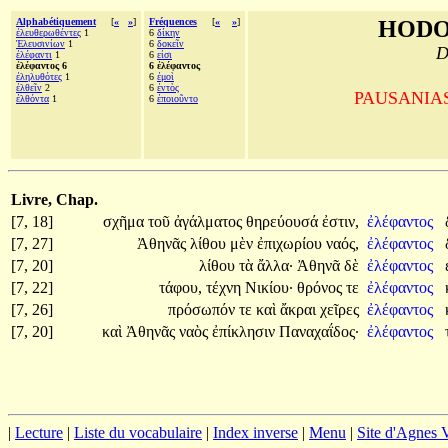
Alphabétiquement
[
«
»
]
Fréquences
[
«
»
]
HODO
ἐλευθερωθέντες
1
6
δίκην
Ἐλευσινίων
1
6
δοκεῖν
D
ἐλέφαντι
1
6
εἰσι
ἐλέφαντος 6
6 ἐλέφαντος
ἐληλυθότες
1
6
ἐμοὶ
ἐλθεῖν
2
6
ἐντὸς
PAUSANIAS, 
ἐλθόντα
1
6
ἐποιοῦντο
Livre, Chap.
[7, 18]
σχῆμα
τοῦ
ἀγάλματος
θηρεύουσά
ἐστιν,
ἐλέφαντος
[7, 27]
Ἀθηνᾶς
λίθου
μὲν
ἐπιχωρίου
ναός,
ἐλέφαντος
[7, 20]
λίθου
τὰ
ἄλλα·
Ἀθηνᾶ
δὲ
ἐλέφαντος
[7, 22]
τάφου,
τέχνη
Νικίου·
θρόνος
τε
ἐλέφαντος
[7, 26]
πρόσωπόν
τε
καὶ
ἄκραι
χεῖρες
ἐλέφαντος
[7, 20]
καὶ
Ἀθηνᾶς
ναὸς
ἐπίκλησιν
Παναχαΐδος·
ἐλέφαντος
|
Lecture
|
Liste du vocabulaire
|
Index inverse
|
Menu
|
Site d'Agnes