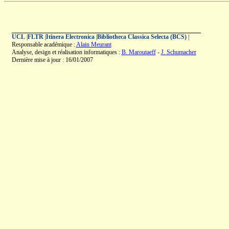
UCL
|
FLTR
|
Itinera Electronica
|
Bibliotheca Classica Selecta (BCS)
|
Responsable académique :
Alain Meurant
Analyse, design et réalisation informatiques :
B. Maroutaeff
-
J. Schumacher
Dernière mise à jour : 16/01/2007