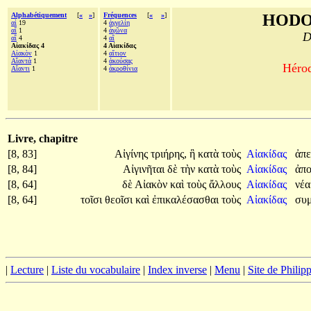
Alphabétiquement
[
«
»
]
Fréquences
[
«
»
]
HODO
αἱ
19
4
ἀγγελίη
αἵ
1
4
ἀγῶνα
D
αἳ
4
4
αἳ
Αἰακίδας 4
4 Αἰακίδας
Αἰακὸν
1
4
αἴτιον
Αἴαντά
1
4
ἀκούσας
Hérod
Αἴαντι
1
4
ἀκροθίνια
Livre, chapitre
[8, 83]
Αἰγίνης
τριήρης,
ἣ
κατὰ
τοὺς
Αἰακίδας
ἀπε
[8, 84]
Αἰγινῆται
δὲ
τὴν
κατὰ
τοὺς
Αἰακίδας
ἀπ
[8, 64]
δὲ
Αἰακὸν
καὶ
τοὺς
ἄλλους
Αἰακίδας
νέ
[8, 64]
τοῖσι
θεοῖσι
καὶ
ἐπικαλέσασθαι
τοὺς
Αἰακίδας
συμ
|
Lecture
|
Liste du vocabulaire
|
Index inverse
|
Menu
|
Site de Phili