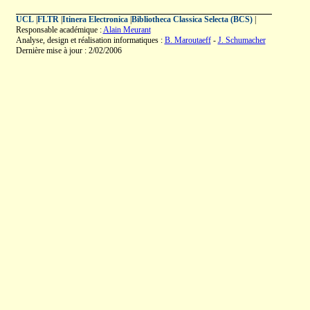
UCL
|
FLTR
|
Itinera Electronica
|
Bibliotheca Classica Selecta (BCS)
|
Responsable académique :
Alain Meurant
Analyse, design et réalisation informatiques :
B. Maroutaeff
-
J. Schumacher
Dernière mise à jour : 2/02/2006