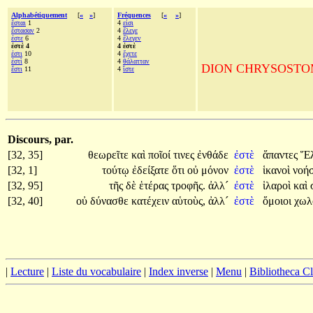
Alphabétiquement
[
«
»
]
Fréquences
[
«
»
]
ἔσται
1
4
εἰσι
ἕστασαν
2
4
ἔλεγε
ἐστε
6
4
ἔλεγεν
ἐστὲ 4
4 ἐστὲ
ἐστι
10
4
ἔχετε
ἐστὶ
8
4
θάλατταν
DION CHRYSOSTOME, A
ἔστι
11
4
ἴστε
Discours, par.
[32, 35]
θεωρεῖτε
καὶ
ποῖοί
τινες
ἐνθάδε
ἐστὲ
ἅπαντες
Ἕλ
[32, 1]
τούτῳ
ἐδείξατε
ὅτι
οὐ
μόνον
ἐστὲ
ἱκανοὶ
νοή
[32, 95]
τῆς
δὲ
ἑτέρας
τροφῆς.
ἀλλ´
ἐστὲ
ἱλαροὶ
καὶ
[32, 40]
οὐ
δύνασθε
κατέχειν
αὑτοὺς,
ἀλλ´
ἐστὲ
ὅμοιοι
χωλ
|
Lecture
|
Liste du vocabulaire
|
Index inverse
|
Menu
|
Bibliotheca C