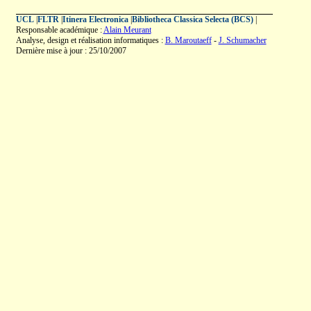
UCL
|
FLTR
|
Itinera Electronica
|
Bibliotheca Classica Selecta (BCS)
|
Responsable académique :
Alain Meurant
Analyse, design et réalisation informatiques :
B. Maroutaeff
-
J. Schumacher
Dernière mise à jour : 25/10/2007