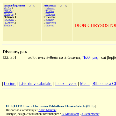
Alphabétiquement
[
«
»
]
Fréquences
[
«
»
]
ἑλκῶν
2
1
ἐλθόντες
Ἑλλάδα
1
1
Ἑλλάδα
Ἕλληνας
1
1
Ἕλληνας
Ἕλληνες 1
1 Ἕλληνες
Ἑλλήνων
7
1
ἑλοίμην
Ἕλλησιν
2
1
ἐμαστίγου
DION CHRYSOSTOME, A
ἑλοίμην
1
1
ἐμαυτὸν
Discours, par.
[32, 35]
ποῖοί
τινες
ἐνθάδε
ἐστὲ
ἅπαντες
Ἕλληνες
καὶ
βάρβ
|
Lecture
|
Liste du vocabulaire
|
Index inverse
|
Menu
|
Bibliotheca C
UCL
|
FLTR
|
Itinera Electronica
|
Bibliotheca Classica Selecta (BCS)
|
Responsable académique :
Alain Meurant
Analyse, design et réalisation informatiques :
B. Maroutaeff
-
J. Schumacher